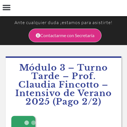
INGRESAR
Talleres y Seminarios
Preguntas Frecuentes
Términos y Condiciones
Ante cualquier duda ¡estamos para asistirte!
Contactarme con Secretaría
Módulo 3 – Turno
Tarde – Prof.
Claudia Fincotto –
Intensivo de Verano
2025 (Pago 2/2)