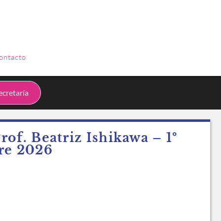
INGRESAR
ontacto
cretaría
of. Beatriz Ishikawa – 1º
re 2026