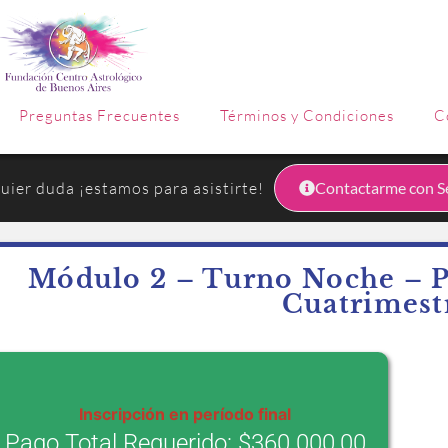
Preguntas Frecuentes
Términos y Condiciones
C
uier duda ¡estamos para asistirte!
Contactarme con Se
Módulo 2 – Turno Noche – Pr
Cuatrimest
Inscripción en período final
Pago Total Requerido:
$
360.000,00