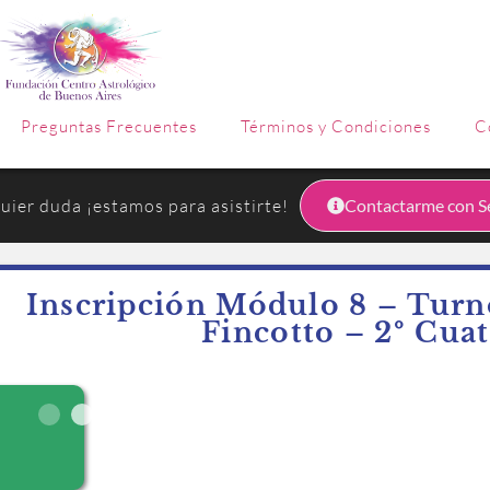
Preguntas Frecuentes
Términos y Condiciones
C
uier duda ¡estamos para asistirte!
Contactarme con Se
Inscripción Módulo 8 – Turn
Fincotto – 2º Cua