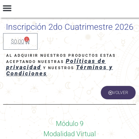
INGRESAR
Talleres y Seminarios
Preguntas Frecuentes
Términos y Condiciones
Inscripción 2do Cuatrimestre 2026
0
$
0,00
AL ADQUIRIR NUESTROS PRODUCTOS ESTAS
Políticas de
ACEPTANDO NUESTRAS
privacidad
Términos y
Y NUESTROS
Condiciones
VOLVER
Módulo 9
Modalidad Virtual