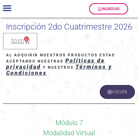
INGRESAR
Talleres y Seminarios
Preguntas Frecuentes
Términos y Condiciones
Inscripción 2do Cuatrimestre 2026
0
$
0,00
AL ADQUIRIR NUESTROS PRODUCTOS ESTAS
Políticas de
ACEPTANDO NUESTRAS
privacidad
Términos y
Y NUESTROS
Condiciones
VOLVER
Módulo 7
Modalidad Virtual