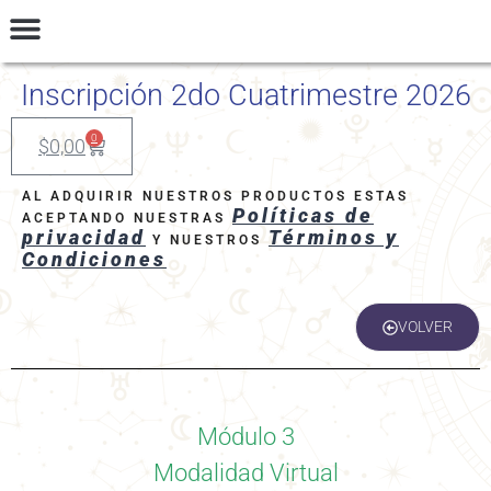
INGRESAR
Talleres y Seminarios
Preguntas Frecuentes
Términos y Condiciones
Inscripción 2do Cuatrimestre 2026
0
$
0,00
AL ADQUIRIR NUESTROS PRODUCTOS ESTAS
Políticas de
ACEPTANDO NUESTRAS
privacidad
Términos y
Y NUESTROS
Condiciones
VOLVER
Módulo 3
Modalidad Virtual