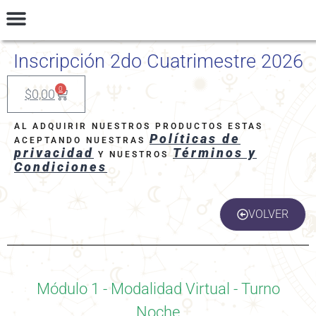
INGRESAR
Talleres y Seminarios
Preguntas Frecuentes
Términos y Condiciones
Inscripción 2do Cuatrimestre 2026
0
$
0,00
AL ADQUIRIR NUESTROS PRODUCTOS ESTAS
Políticas de
ACEPTANDO NUESTRAS
privacidad
Términos y
Y NUESTROS
Condiciones
VOLVER
Módulo 1 - Modalidad Virtual - Turno
Noche