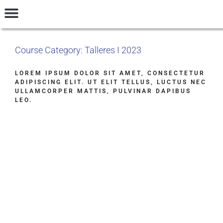
INGRESAR
Talleres y Seminarios
Preguntas Frecuentes
Términos y Condiciones
Course Category: Talleres I 2023
LOREM IPSUM DOLOR SIT AMET, CONSECTETUR
ADIPISCING ELIT. UT ELIT TELLUS, LUCTUS NEC
ULLAMCORPER MATTIS, PULVINAR DAPIBUS
LEO.