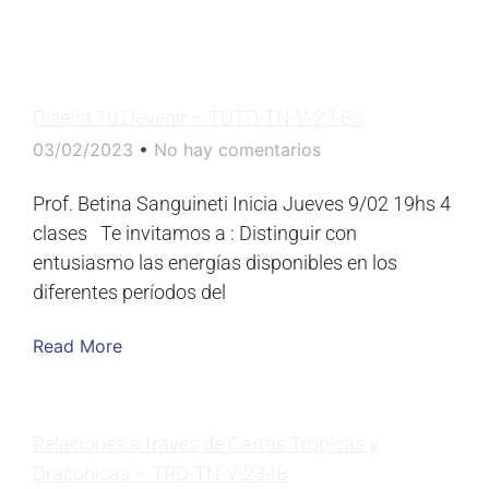
Diseña Tu Devenir – TDTD-TN-V-23-BS
03/02/2023
No hay comentarios
Prof. Betina Sanguineti Inicia Jueves 9/02 19hs 4
clases Te invitamos a : Distinguir con
entusiasmo las energías disponibles en los
diferentes períodos del
Read More
Relaciones a través de Cartas Trópicas y
Dracónicas – TRD-TN-V-23-IB