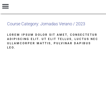
INGRESAR
Talleres y Seminarios
Preguntas Frecuentes
Términos y Condiciones
Course Category: Jornadas Verano / 2023
LOREM IPSUM DOLOR SIT AMET, CONSECTETUR
ADIPISCING ELIT. UT ELIT TELLUS, LUCTUS NEC
ULLAMCORPER MATTIS, PULVINAR DAPIBUS
LEO.