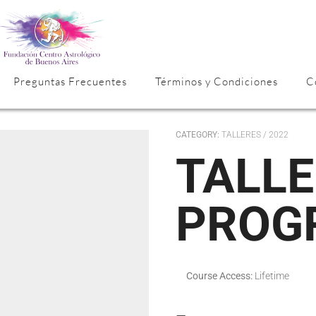
Preguntas Frecuentes
Términos y Condiciones
C
CATEGORY:
TALLERES / 2022
TALLER LA CARTA
PROG
Course Access:
Lifetime