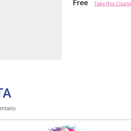
Free
Take this Cours
TA
ntario.