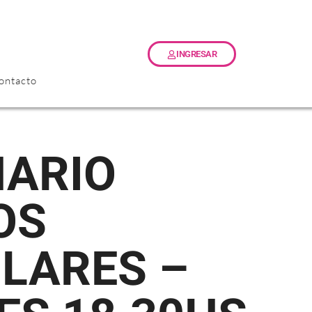
INGRESAR
ontacto
OS
LARES –