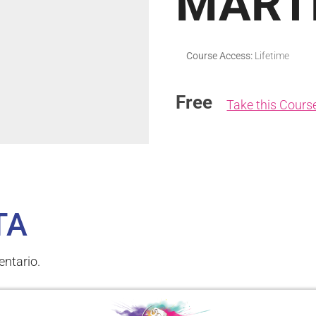
MARTE
Course Access:
Lifetime
Free
Take this Cours
TA
ntario.