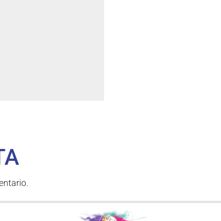
TA
ntario.