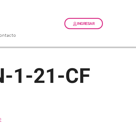
INGRESAR
ontacto
N-1-21-CF
e