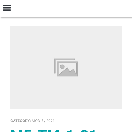
INGRESAR
Talleres y Seminarios
Preguntas Frecuentes
Términos y Condiciones
CATEGORY:
MOD 5 / 2021