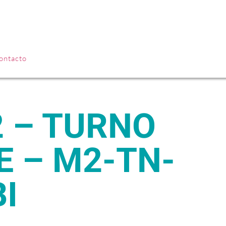
INGRESAR
ontacto
 – M2-TN-
BI