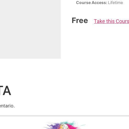
Course Access:
Lifetime
Free
Take this Cour
TA
ntario.