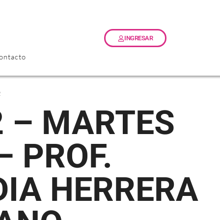
INGRESAR
ontacto
2
– PROF.
DIA HERRERA