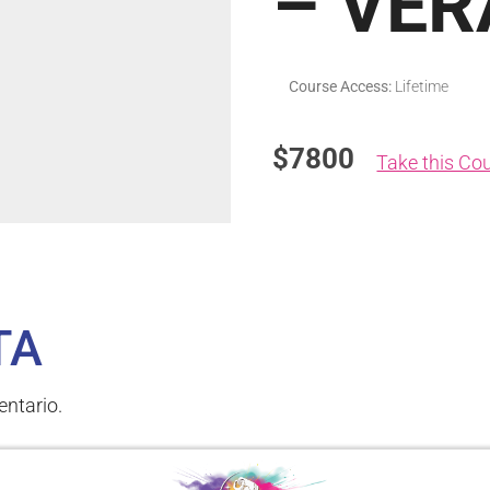
– VE
Course Access:
Lifetime
$7800
Take this Co
TA
ntario.