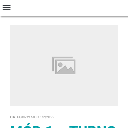
INGRESAR
Talleres y Seminarios
Preguntas Frecuentes
Términos y Condiciones
CATEGORY:
MOD 1/2/2022