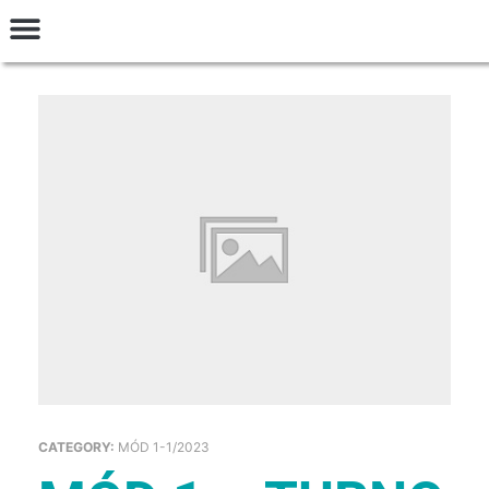
INGRESAR
Talleres y Seminarios
Preguntas Frecuentes
Términos y Condiciones
CATEGORY:
MÓD 1-1/2023