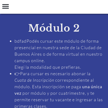
INGRESAR
Talleres y Seminarios
Preguntas Frecuentes
Términos y Condiciones
Módulo 2
bdfadPodés cursar este módulo de forma
presencial en nuestra sede de la Ciudad de
Buenos Aires o de forma virtual en nuestro
campus online.
Elegí la modalidad que prefieras.
👉Para cursar es necesario abonar la
Cuota de Inscripción
correspondiente al
módulo. Esta inscripción se paga
una única
vez
por módulo y por cuatrimestre, y te
permite reservar tu vacante e ingresar a las
primeras clases.