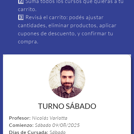
2️⃣ Sumá todos los cursos que quieras a tu
carrito.
3️⃣ Revisá el carrito: podés ajustar
cantidades, eliminar productos, aplicar
cupones de descuento, y confirmar tu
compra.
TURNO SÁBADO
Profesor:
Nicolás Varlotta
Comienzo:
Sábado 09/08/2025
Días de Cursada:
S
ábado